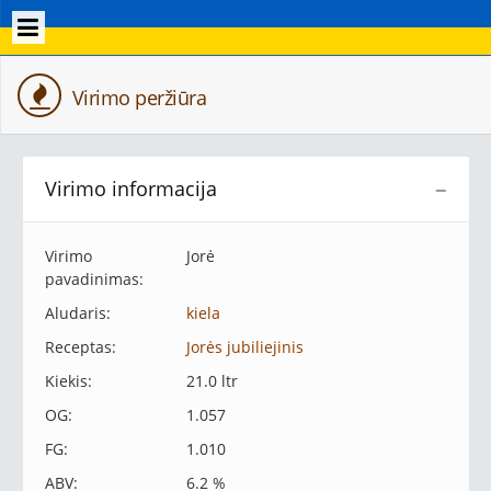
Virimo peržiūra
Virimo informacija
−
Virimo
Jorė
pavadinimas:
Aludaris:
kiela
Receptas:
Jorės jubiliejinis
Kiekis:
21.0 ltr
OG:
1.057
FG:
1.010
ABV:
6.2 %