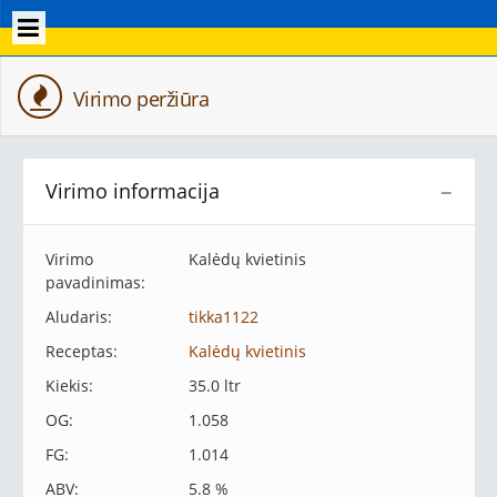
Virimo peržiūra
Virimo informacija
−
Virimo
Kalėdų kvietinis
pavadinimas:
Aludaris:
tikka1122
Receptas:
Kalėdų kvietinis
Kiekis:
35.0 ltr
OG:
1.058
FG:
1.014
ABV:
5.8 %