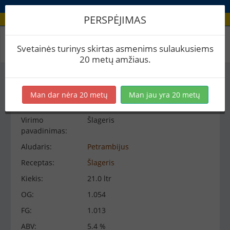
PERSPĖJIMAS
Virimo peržiūra
Svetainės turinys skirtas asmenims sulaukusiems
20 metų amžiaus.
Virimo informacija
−
Man dar nėra 20 metų
Man jau yra 20 metų
Virimo
Šlageris
pavadinimas:
Aludaris:
Petrambijus
Receptas:
Šlageris
Kiekis:
21.0 ltr
OG:
1.054
FG:
1.013
ABV:
5.4 %