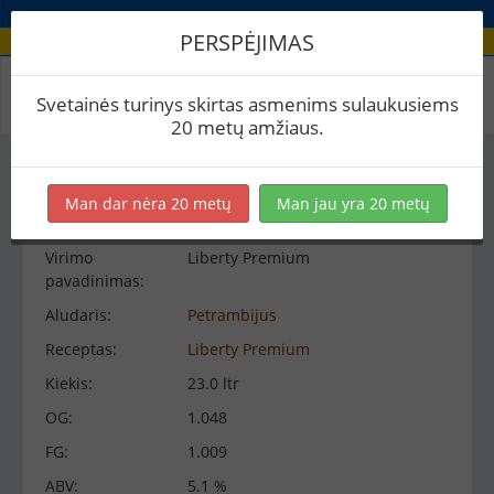
PERSPĖJIMAS
Virimo peržiūra
Svetainės turinys skirtas asmenims sulaukusiems
20 metų amžiaus.
Virimo informacija
−
Man dar nėra 20 metų
Man jau yra 20 metų
Virimo
Liberty Premium
pavadinimas:
Aludaris:
Petrambijus
Receptas:
Liberty Premium
Kiekis:
23.0 ltr
OG:
1.048
FG:
1.009
ABV:
5.1 %