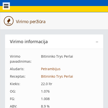
Virimo peržiūra
Virimo informacija
−
Virimo
Bitininko Trys Perlai
pavadinimas:
Aludaris:
Petrambijus
Receptas:
Bitininko Trys Perlai
Kiekis:
22.0 ltr
OG:
1.076
FG:
1.008
ABV:
8.9 %