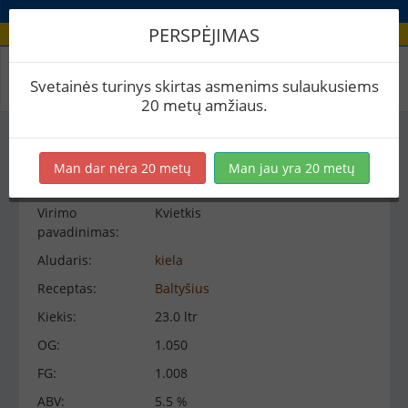
PERSPĖJIMAS
Virimo peržiūra
Svetainės turinys skirtas asmenims sulaukusiems
20 metų amžiaus.
Virimo informacija
−
Man dar nėra 20 metų
Man jau yra 20 metų
Virimo
Kvietkis
pavadinimas:
Aludaris:
kiela
Receptas:
Baltyšius
Kiekis:
23.0 ltr
OG:
1.050
FG:
1.008
ABV:
5.5 %