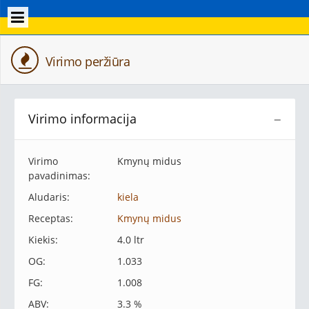
Virimo peržiūra
Virimo informacija
−
Virimo
Kmynų midus
pavadinimas:
Aludaris:
kiela
Receptas:
Kmynų midus
Kiekis:
4.0 ltr
OG:
1.033
FG:
1.008
ABV:
3.3 %