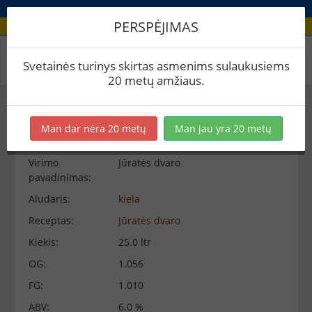
PERSPĖJIMAS
Virimo peržiūra
Svetainės turinys skirtas asmenims sulaukusiems
20 metų amžiaus.
Virimo informacija
−
Man dar nėra 20 metų
Man jau yra 20 metų
Virimo
Jūratės dvaro
pavadinimas:
Aludaris:
kiela
Receptas:
Jūratės dvaro
Kiekis:
25.0 ltr
OG:
1.056
FG:
1.010
ABV:
6.0 %