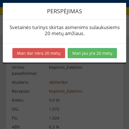
PERSPĖJIMAS
Virimo peržiūra
Svetainės turinys skirtas asmenims sulaukusiems
20 metų amžiaus.
Virimo informacija
−
Man dar nėra 20 metų
Man jau yra 20 metų
Virimo
Keptinis_žolelinis
pavadinimas:
Aludaris:
obliter8or
Receptas:
Keptinis_žolelinis
Kiekis:
9.0 ltr
OG:
1.072
FG:
1.024
ABV:
6.3 %