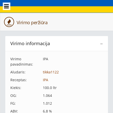
Virimo peržiūra
Virimo informacija
−
Virimo
IPA
pavadinimas:
Aludaris:
tikka1122
Receptas:
IPA
Kiekis:
100.0 ltr
OG:
1.064
FG:
1.012
ABV:
6.8 %