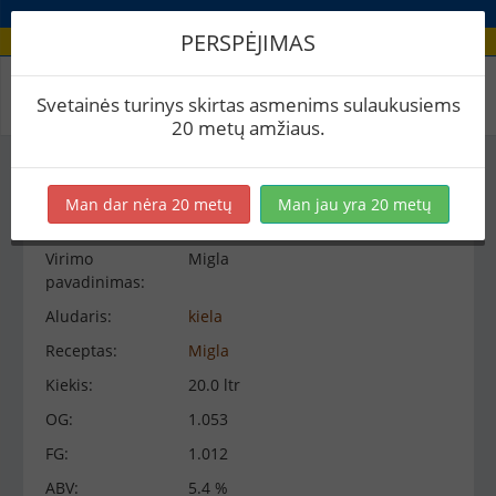
PERSPĖJIMAS
Virimo peržiūra
Svetainės turinys skirtas asmenims sulaukusiems
20 metų amžiaus.
Virimo informacija
−
Man dar nėra 20 metų
Man jau yra 20 metų
Virimo
Migla
pavadinimas:
Aludaris:
kiela
Receptas:
Migla
Kiekis:
20.0 ltr
OG:
1.053
FG:
1.012
ABV:
5.4 %