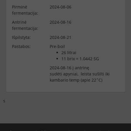
Pirminė
2024-08-06
fermentacija:
Antrinė
2024-08-16
fermentacija:
Išpilstyta:
2024-08-21
Pastabos:
Pre-boil
26 litrai
11 brix = 1.0442 SG
2024-08-16 į antrinę
sudėti apyniai, leista sušilti iki
kambario temp (apie 22˚C)
s