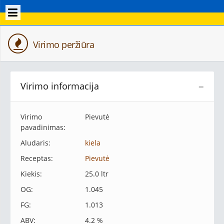
Virimo peržiūra
Virimo informacija
−
Virimo
Pievutė
pavadinimas:
Aludaris:
kiela
Receptas:
Pievutė
Kiekis:
25.0 ltr
OG:
1.045
FG:
1.013
ABV:
4.2 %