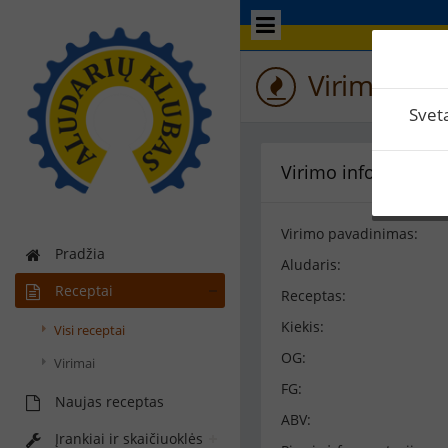
Virimo perž
Svet
Virimo informacija
Virimo pavadinimas:
Pradžia
Aludaris:
Receptai
Receptas:
Kiekis:
Visi receptai
OG:
Virimai
FG:
Naujas receptas
ABV:
Įrankiai ir skaičiuoklės