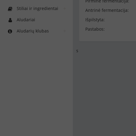
Pirminė fermentacija:
Stiliai ir ingredientai
Antrinė fermentacija:
Aludariai
Išpilstyta:
Pastabos:
Aludarių klubas
s