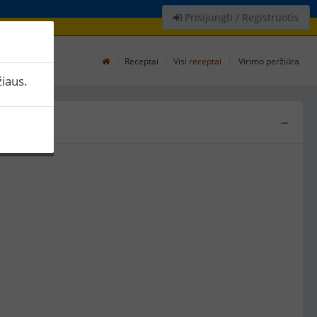
Prisijungti / Registruotis
Receptai
Visi receptai
Virimo peržiūra
iaus.
−