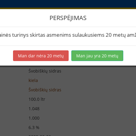
PERSPĖJIMAS
iūra
ainės turinys skirtas asmenims sulaukusiems 20 metų amž
Man dar nėra 20 metų
Man jau yra 20 metų
Švobiškių sidras
kiela
Švobiškių sidras
100.0 ltr
1.048
1.000
6.3 %