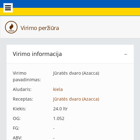
Virimo peržiūra
Virimo informacija
−
Virimo
Jūratės dvaro (Azacca)
pavadinimas:
Aludaris:
kiela
Receptas:
Jūratės dvaro (Azacca)
Kiekis:
24.0 ltr
OG:
1.052
FG:
-
ABV:
-