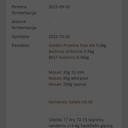
Pirminė
2022-09-16
fermentacija:
Antrinė
-
fermentacija:
Išpilstyta:
2022-10-20
Pastabos:
Golden Promise Pale Ale
5.0kg
Avižiniai dribsniai
0.5kg
BEST Kvietinis
0.36kg
Mosaic
20g 10 min
Mosaic
85g whirpool
Mosaic
200g sausas
Fermentis Safale US-05
Užpilta 17 lirų 72-73 laipsnių
vandeniu (+3-4g šaukštelis gipso),