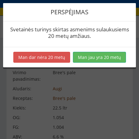
PERSPĖJIMAS
Virimo peržiūra
Svetainės turinys skirtas asmenims sulaukusiems
20 metų amžiaus.
Virimo informacija
−
Man dar nėra 20 metų
Man jau yra 20 metų
Virimo
Bree's pale
pavadinimas:
Aludaris:
Augi
Receptas:
Bree's pale
Kiekis:
22.5 ltr
OG:
1.054
FG:
1.004
ABV:
6.6 %