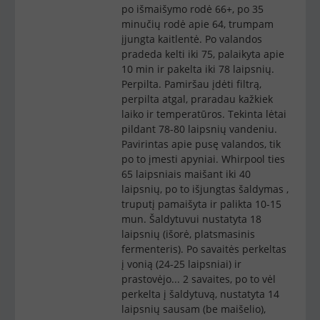
po išmaišymo rodė 66+, po 35
minučių rodė apie 64, trumpam
įjungta kaitlentė. Po valandos
pradeda kelti iki 75, palaikyta apie
10 min ir pakelta iki 78 laipsnių.
Perpilta. Pamiršau įdėti filtrą,
perpilta atgal, praradau kažkiek
laiko ir temperatūros. Tekinta lėtai
pildant 78-80 laipsnių vandeniu.
Pavirintas apie pusę valandos, tik
po to įmesti apyniai. Whirpool ties
65 laipsniais maišant iki 40
laipsnių, po to išjungtas šaldymas ,
truputį pamaišyta ir palikta 10-15
mun. Šaldytuvui nustatyta 18
laipsnių (išorė, platsmasinis
fermenteris). Po savaitės perkeltas
į vonią (24-25 laipsniai) ir
prastovėjo... 2 savaites, po to vėl
perkelta į šaldytuvą, nustatyta 14
laipsnių sausam (be maišelio),