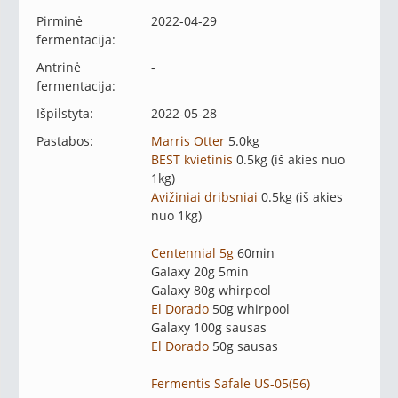
Pirminė
2022-04-29
fermentacija:
Antrinė
-
fermentacija:
Išpilstyta:
2022-05-28
Pastabos:
Marris Otter
5.0kg
BEST kvietinis
0.5kg (iš akies nuo
1kg)
Avižiniai dribsniai
0.5kg (iš akies
nuo 1kg)
Centennial 5g
60min
Galaxy 20g 5min
Galaxy 80g whirpool
El Dorado
50g whirpool
Galaxy 100g sausas
El Dorado
50g sausas
Fermentis Safale US-05(56)