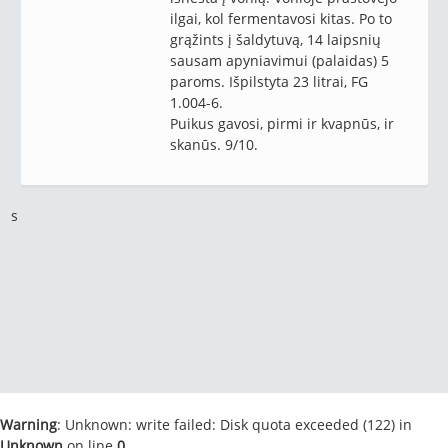
ilgai, kol fermentavosi kitas. Po to
grąžints į šaldytuvą, 14 laipsnių
sausam apyniavimui (palaidas) 5
paroms. Išpilstyta 23 litrai, FG
1.004-6.
Puikus gavosi, pirmi ir kvapnūs, ir
skanūs. 9/10.
s
Warning
: Unknown: write failed: Disk quota exceeded (122) in
Unknown
on line
0