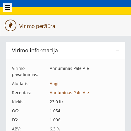
Virimo peržiūra
Virimo informacija
−
Virimo
Annúminas Pale Ale
pavadinimas:
Aludaris:
Augi
Receptas:
Annúminas Pale Ale
Kiekis:
23.0 ltr
OG:
1.054
FG:
1.006
ABV:
6.3 %