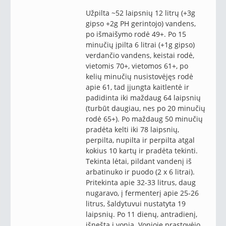
Užpilta ~52 laipsnių 12 litrų (+3g
gipso +2g PH gerintojo) vandens,
po išmaišymo rodė 49+. Po 15
minučių įpilta 6 litrai (+1g gipso)
verdančio vandens, keistai rodė,
vietomis 70+, vietomos 61+, po
kelių minučių nusistovėjęs rodė
apie 61, tad įjungta kaitlentė ir
padidinta iki maždaug 64 laipsnių
(turbūt daugiau, nes po 20 minučių
rodė 65+). Po maždaug 50 minučių
pradėta kelti iki 78 laipsnių,
perpilta, nupilta ir perpilta atgal
kokius 10 kartų ir pradėta tekinti.
Tekinta lėtai, pildant vandenį iš
arbatinuko ir puodo (2 x 6 litrai).
Pritekinta apie 32-33 litrus, daug
nugaravo, į fermenterį apie 25-26
litrus, šaldytuvui nustatyta 19
laipsnių. Po 11 dienų, antradienį,
išnešta į vonią. Vonioje prastovėjo