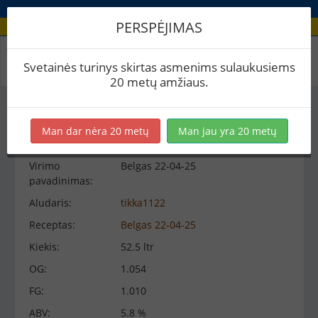
PERSPĖJIMAS
Virimo peržiūra
Svetainės turinys skirtas asmenims sulaukusiems
20 metų amžiaus.
Virimo informacija
−
Man dar nėra 20 metų
Man jau yra 20 metų
Virimo
Belgas 22-04-25
pavadinimas:
Aludaris:
tikka1122
Receptas:
Belgas 22-04-25
Kiekis:
52.5 ltr
OG:
1.054
FG:
1.010
ABV:
5.8 %