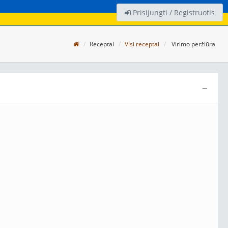
Prisijungti / Registruotis
Receptai
Visi receptai
Virimo peržiūra
−