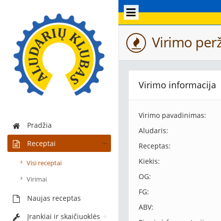
Virimo perž
Virimo informacija
Virimo pavadinimas:
Pradžia
Aludaris:
Receptai
Receptas:
Kiekis:
Visi receptai
OG:
Virimai
FG:
Naujas receptas
ABV:
Įrankiai ir skaičiuoklės