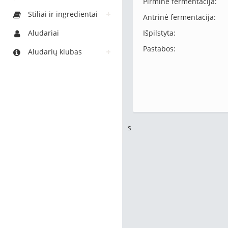
Pirminė fermentacija:
Stiliai ir ingredientai
Antrinė fermentacija:
Aludariai
Išpilstyta:
Pastabos:
Aludarių klubas
s