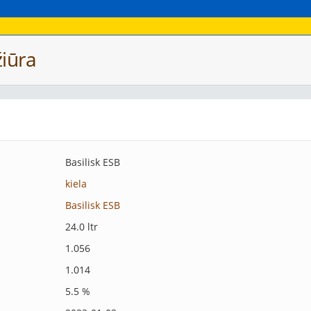
iūra
Basilisk ESB
kiela
Basilisk ESB
24.0 ltr
1.056
1.014
5.5 %