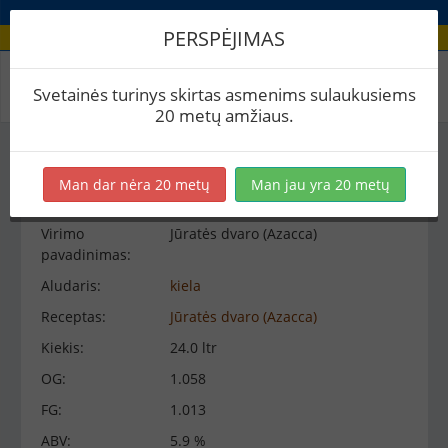
PERSPĖJIMAS
Virimo peržiūra
Svetainės turinys skirtas asmenims sulaukusiems
20 metų amžiaus.
Virimo informacija
−
Man dar nėra 20 metų
Man jau yra 20 metų
Virimo
Jūratės dvaro (Azacca)
pavadinimas:
Aludaris:
kiela
Receptas:
Jūratės dvaro (Azacca)
Kiekis:
24.0 ltr
OG:
1.058
FG:
1.013
ABV:
5.9 %