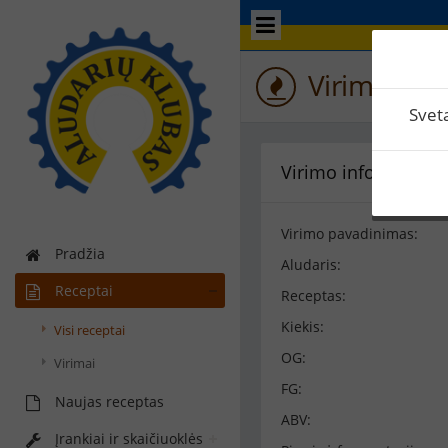
Virimo perž
Svet
Virimo informacija
Virimo pavadinimas:
Pradžia
Aludaris:
Receptai
Receptas:
Kiekis:
Visi receptai
OG:
Virimai
FG:
Naujas receptas
ABV:
Įrankiai ir skaičiuoklės