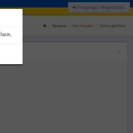
Prisijungti / Registruotis
Receptai
Visi receptai
Virimo peržiūra
iaus.
−