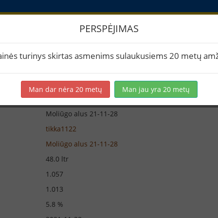
PERSPĖJIMAS
iūra
ainės turinys skirtas asmenims sulaukusiems 20 metų amž
Man dar nėra 20 metų
Man jau yra 20 metų
Moliūgo alus 21-11-28
tikka1122
Moliūgo alus 21-11-28
48.0 ltr
1.057
1.013
5.8 %