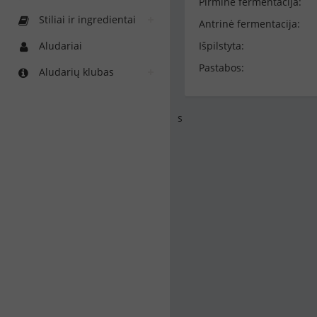
Pirminė fermentacija:
Stiliai ir ingredientai
Antrinė fermentacija:
Aludariai
Išpilstyta:
Pastabos:
Aludarių klubas
s