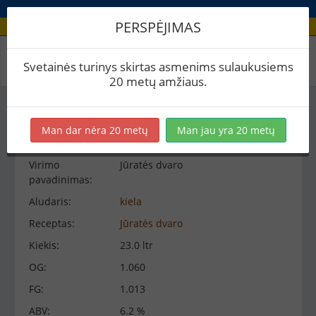
PERSPĖJIMAS
Virimo peržiūra
Svetainės turinys skirtas asmenims sulaukusiems
20 metų amžiaus.
Virimo informacija
−
Man dar nėra 20 metų
Man jau yra 20 metų
Virimo
Jūratės dvaro
pavadinimas:
Aludaris:
kiela
Receptas:
Jūratės dvaro
Kiekis:
23.0 ltr
OG:
1.060
FG:
1.013
ABV:
6.2 %