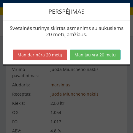
PERSPĖJIMAS
Virimo peržiūra
Svetainės turinys skirtas asmenims sulaukusiems
20 metų amžiaus.
Virimo informacija
−
Man dar nėra 20 metų
Man jau yra 20 metų
Virimo
Juoda Miuncheno naktis
pavadinimas:
Aludaris:
marsimus
Receptas:
Juoda Miuncheno naktis
Kiekis:
22.0 ltr
OG:
1.054
FG:
1.017
ABV:
4.8 %