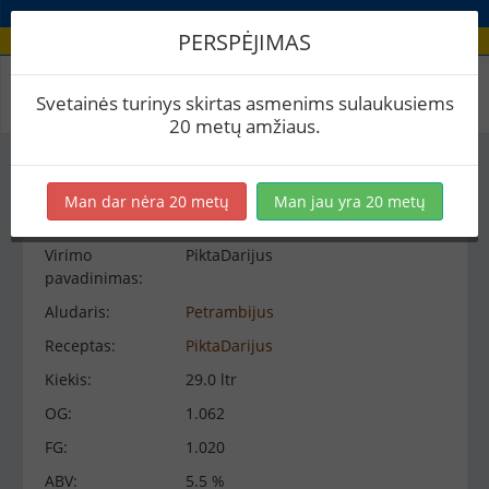
PERSPĖJIMAS
Virimo peržiūra
Svetainės turinys skirtas asmenims sulaukusiems
20 metų amžiaus.
Virimo informacija
−
Man dar nėra 20 metų
Man jau yra 20 metų
Virimo
PiktaDarijus
pavadinimas:
Aludaris:
Petrambijus
Receptas:
PiktaDarijus
Kiekis:
29.0 ltr
OG:
1.062
FG:
1.020
ABV:
5.5 %