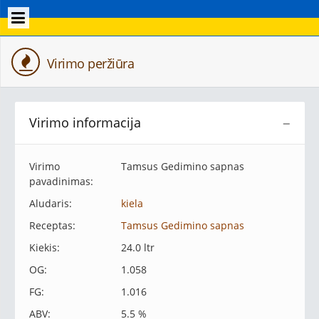
Virimo peržiūra
Virimo informacija
−
Virimo
Tamsus Gedimino sapnas
pavadinimas:
Aludaris:
kiela
Receptas:
Tamsus Gedimino sapnas
Kiekis:
24.0 ltr
OG:
1.058
FG:
1.016
ABV:
5.5 %