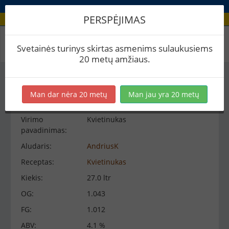
PERSPĖJIMAS
Virimo peržiūra
Svetainės turinys skirtas asmenims sulaukusiems
20 metų amžiaus.
Virimo informacija
−
Man dar nėra 20 metų
Man jau yra 20 metų
Virimo
Kvietinukas
pavadinimas:
Aludaris:
AndriusK
Receptas:
Kvietinukas
Kiekis:
27.0 ltr
OG:
1.043
FG:
1.012
ABV:
4.1 %