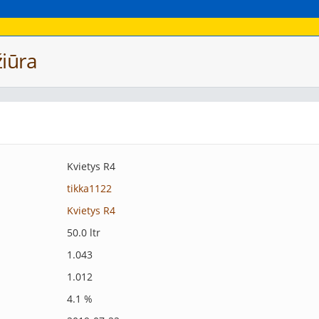
iūra
Kvietys R4
tikka1122
Kvietys R4
50.0 ltr
1.043
1.012
4.1 %