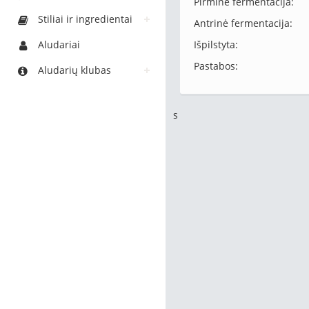
Pirminė fermentacija:
Stiliai ir ingredientai
Antrinė fermentacija:
Aludariai
Išpilstyta:
Pastabos:
Aludarių klubas
s