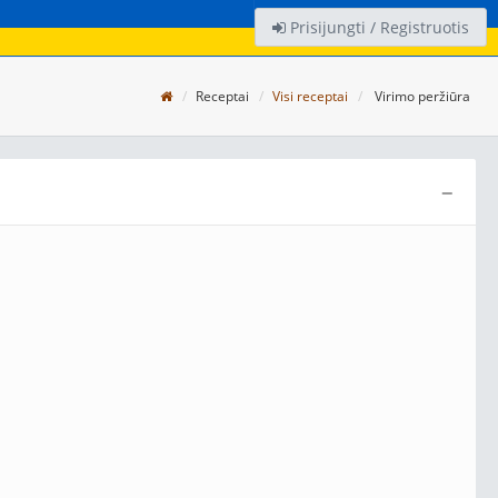
Prisijungti / Registruotis
Receptai
Visi receptai
Virimo peržiūra
−