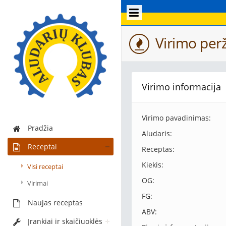
Virimo perž
Virimo informacija
Virimo pavadinimas:
Pradžia
Aludaris:
Receptai
Receptas:
Kiekis:
Visi receptai
OG:
Virimai
FG:
Naujas receptas
ABV:
Įrankiai ir skaičiuoklės