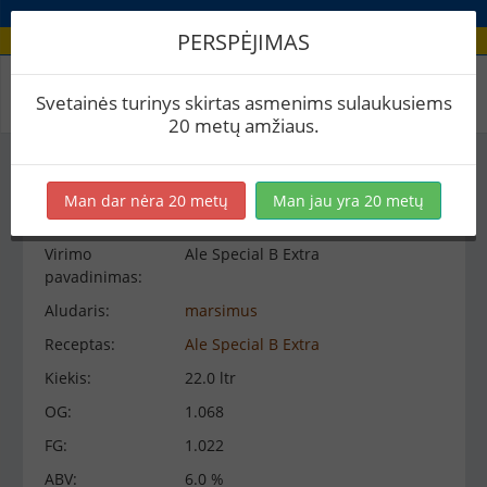
PERSPĖJIMAS
Virimo peržiūra
Svetainės turinys skirtas asmenims sulaukusiems
20 metų amžiaus.
Virimo informacija
−
Man dar nėra 20 metų
Man jau yra 20 metų
Virimo
Ale Special B Extra
pavadinimas:
Aludaris:
marsimus
Receptas:
Ale Special B Extra
Kiekis:
22.0 ltr
OG:
1.068
FG:
1.022
ABV:
6.0 %