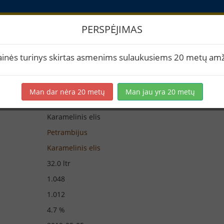
PERSPĖJIMAS
iūra
ainės turinys skirtas asmenims sulaukusiems 20 metų amž
Man dar nėra 20 metų
Man jau yra 20 metų
Karamelinis elis
Petrambijus
Karamelinis elis
32.0 ltr
1.048
1.012
4.7 %