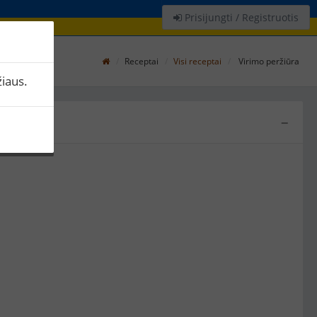
Prisijungti / Registruotis
Receptai
Visi receptai
Virimo peržiūra
iaus.
−