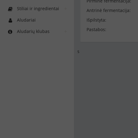
Pirminė fermentacija:
Stiliai ir ingredientai
Antrinė fermentacija:
Aludariai
Išpilstyta:
Pastabos:
Aludarių klubas
s