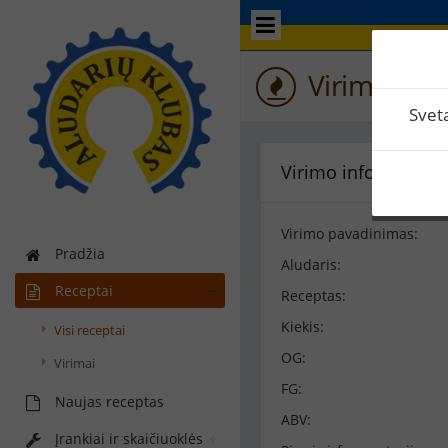
Virimo perž
Svet
Virimo informacija
Virimo pavadinimas:
Pradžia
Aludaris:
Receptai
Receptas:
Kiekis:
Visi receptai
OG:
Virimai
FG:
Naujas receptas
ABV:
Įrankiai ir skaičiuoklės