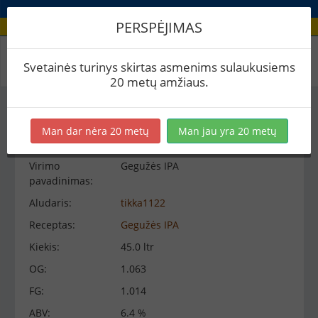
PERSPĖJIMAS
Virimo peržiūra
Svetainės turinys skirtas asmenims sulaukusiems
20 metų amžiaus.
Virimo informacija
−
Man dar nėra 20 metų
Man jau yra 20 metų
Virimo
Gegužės IPA
pavadinimas:
Aludaris:
tikka1122
Receptas:
Gegužės IPA
Kiekis:
45.0 ltr
OG:
1.063
FG:
1.014
ABV:
6.4 %