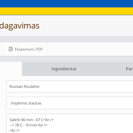
edagavimas
Eksportuoti į PDF
Ingredientai
Par
s
s
s