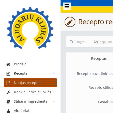
Recepto r
Saugoti
Kopijuoti
Receptas
Pradžia
Receptai
Recepto pavadinima
Naujas receptas
Recepto stiliu
Įrankiai ir skaičiuoklės
Stiliai ir ingredientai
Pastabo
Aludariai