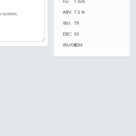
FG:
1.026
ABV:
7.5 %
IBU:
78
EBC:
93
IBU/OG:
0.94