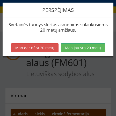
PERSPĖJIMAS
Recepto virimai
Svetainės turinys skirtas asmenims sulaukusiems
20 metų amžiaus.
Man dar nėra 20 metų
Man jau yra 20 metų
Kolegoms Senalio
alaus (FM601)
Lietuviškas sodybos alus
Virimai
−
Aludaris
Kiekis
Pirminė fermentacija